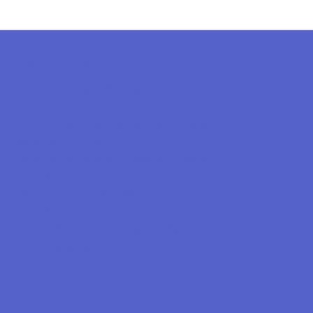
Semana de la
Agricultural Digital
IICA - Instituto Interamericano de Cooperación
para la Agricultura
Sede Central. 600 m. noreste del Cruce Ipís-
Coronado
Vásquez de Coronado, San Isidro 11101 - Costa
Rica. San José, Costa Rica
Tel (+506) 2216 0222 • Fax (+506) 2216 0233
semana.ad@iica.int